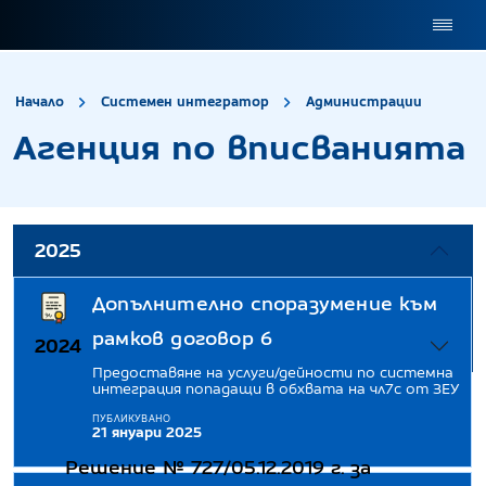
site.title
Агенц
Начало
Системен интегратор
Администрации
Агенция по вписванията
2025
Допълнително споразумение към
рамков договор 6
2024
Предоставяне на услуги/дейности по системна
интеграция попадащи в обхвата на чл7с от ЗЕУ
Нормативни актове
ПУБЛИКУВАНО
21 януари 2025
Решение № 727/05.12.2019 г. за