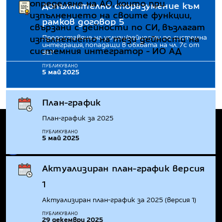
определяне на АО, които при
Допълнително споразумение към
изпълнението на своите функции,
рамков договор 5
свързани с дейности по СИ, възлагат
Предоставяне на услуги/дейности по системна
изпълнението на тези дейности на
интеграция, попадащи в обхвата на чл. 7с от
системния интегратор - ИО АД
ЗЕУ
ПУБЛИКУВАНО
5 май 2025
План-график
План-график за 2025
ПУБЛИКУВАНО
5 май 2025
Национален системен интегратор
Актуализиран план-график версия
ул. Панайот Волов 2, София 1504
1
0700 14 220
Актуализиран план-график за 2025 (версия 1)
Контакти
Сигнали
Статус на услугите
ПУБЛИКУВАНО
29 декември 2025