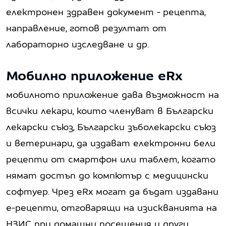
електронен здравен документ - рецепта,
направление, готов резултат от
лабораторно изследване и др.
Мобилно приложение е
Rx
мобилното приложение дава възможност на
всички лекари, които членуват в Български
лекарски съюз, Български зъболекарски съюз
и ветеринари, да издават електронни бели
рецепти от смартфон или таблет, когато
нямат достъп до компютър с медицински
софтуер. Чрез eRx могат да бъдат издавани
е-рецепти, отговарящи на изискванията на
НЗИС при домашни посещения и други