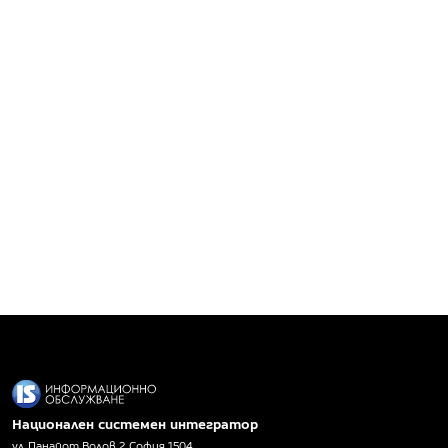
Национален системен интегратор
ул. Панайот Волов 2, София 1504