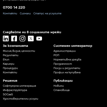
0700 14 220
Контакти
Сигнали
Статус на услугите
Следвайте ни в социалните мрежи
linkedin
facebook
instagram
x
youtube
За компанията
Системен интегратор
Мисия, визия, ценности
Администрации
Резултати
РОП
Екип
Нормативна уредба
Кариери
Прозрачност
Процедури
Ползи и резултати
Контакти
Профил на купувача
Решения
Публикации
Софтуерна интеграция
Новини
Инфраструктура
Становища
SOCaaS
Удостоверителни услуги