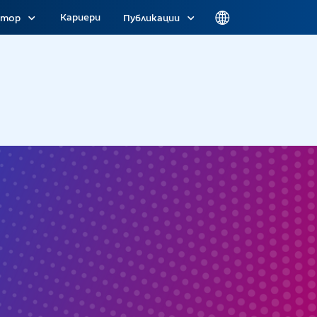
Кариери
атор
Публикации