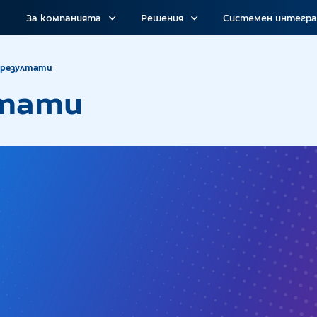
За компанията
Решения
Системен интегр
Ползи и резултати
 резултати
лтати