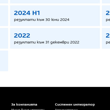
2024 H1
2
резултати към 30 юни 2024
р
2022
2
резултати към 31 декември 2022
р
За компанията
Системен интегратор
Мисия, визия, ценности
Администрации