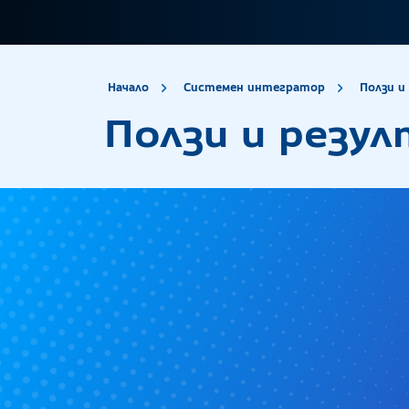
site.title
Начало
Системен интегратор
Ползи и
Ползи и резу