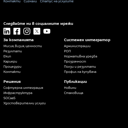
Контакти
Сигнали
Статус на услугите
Следвайте ни в социалните мрежи
linkedin
facebook
instagram
x
youtube
За компанията
Системен интегратор
Мисия, визия, ценности
Администрации
Резултати
РОП
Екип
Нормативна уредба
Кариери
Прозрачност
Процедури
Ползи и резултати
Контакти
Профил на купувача
Решения
Публикации
Софтуерна интеграция
Новини
Инфраструктура
Становища
SOCaaS
Удостоверителни услуги