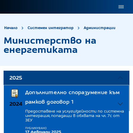
site.title
Минис
Начало
Системен интегратор
Администрации
Министерство на
енергетиката
2025
Допълнително споразумение към
рамков договор 1
2024
Предоставяне на услуги/дейности по системна
интеграция, попадащи в обхвата на чл. 7с от
Нормативни актове
ЗЕУ
ПУБЛИКУВАНО
17 февруари 2025