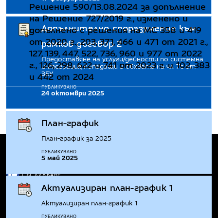
Решение 590/13.08.2024 за допълнение
на Решение 727/2019 г., изменено и
Допълнително споразумение към
допълнено с решения на МС 358 и 419
от 2020 г., 203, 371, 466 и 471 от 2021 г.,
рамков договор 2
127, 139, 447, 522, 736, 960 и 977 от 2022
Предоставяне на услуги/дейности по системна
г., 126, 298, 622 и 741 от 2023 г. и 102, 383
интеграция, попадащи в обхвата на чл. 7с от
ЗЕУ
и 442 от 2024
ПУБЛИКУВАНО
24 октомври 2025
План-график
План-график за 2025
ПУБЛИКУВАНО
5 май 2025
Актуализиран план-график 1
Национален системен интегратор
ул. Панайот Волов 2, София 1504
Актуализиран план-график 1
0700 14 220
ПУБЛИКУВАНО