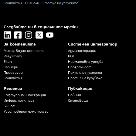
Контакти
Сигнали
Статус на услугите
Следвайте ни в социалните мрежи
linkedin
facebook
instagram
x
youtube
За компанията
Системен интегратор
Мисия, визия, ценности
Администрации
Резултати
РОП
Екип
Нормативна уредба
Кариери
Прозрачност
Процедури
Ползи и резултати
Контакти
Профил на купувача
Решения
Публикации
Софтуерна интеграция
Новини
Инфраструктура
Становища
SOCaaS
Удостоверителни услуги