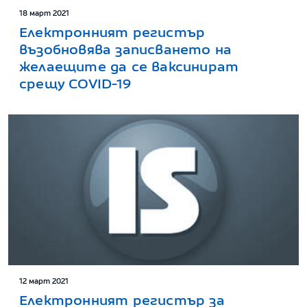
18 март 2021
Електронният регистър
възобновява записването на
желаещите да се ваксинират
срещу COVID-19
12 март 2021
Електронният регистър за