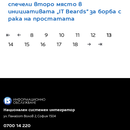
спечели второ място в
инициативата „IT Beards” за борба с
рака на простатата
8
9
10
11
12
13
14
15
16
17
18
Национален системен интегратор
ул. Панайот Волов 2, София 1504
0700 14 220