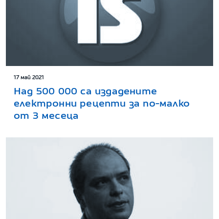
17 май 2021
Над 500 000 са издадените
електронни рецепти за по-малко
от 3 месеца