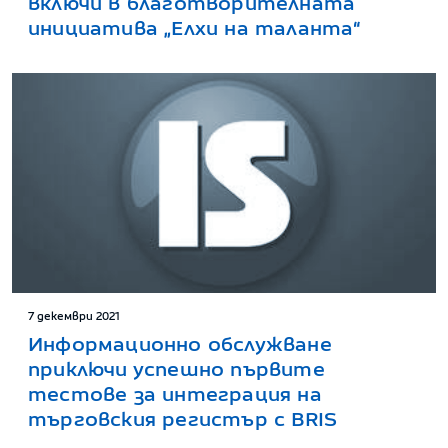
включи в благотворителната
инициатива „Елхи на таланта“
7 декември 2021
Информационно обслужване
приключи успешно първите
тестове за интеграция на
търговския регистър с BRIS