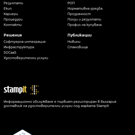
Резултати
РОП
Екип
Нормативна уредба
Кариери
Прозрачност
Процедури
Ползи и резултати
Контакти
Профил на купувача
Решения
Публикации
Софтуерна интеграция
Новини
Инфраструктура
Становища
SOCaaS
Удостоверителни услуги
Информационно обслужване е първият регистриран в България
доставчик на удостоверителни услуги под марката StampIt