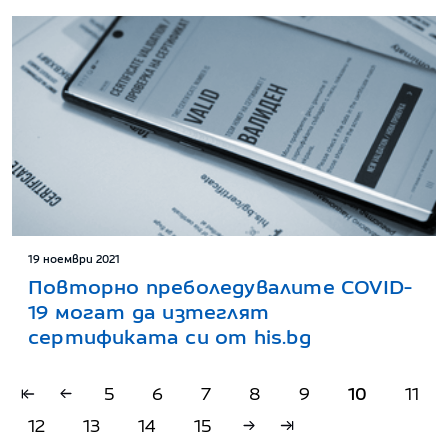
19 ноември 2021
Повторно преболедувалите COVID-
19 могат да изтеглят
сертификата си от his.bg
5
6
7
8
9
10
11
12
13
14
15