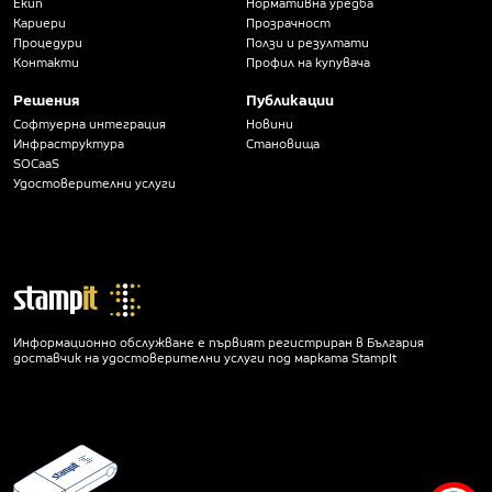
Екип
Нормативна уредба
Кариери
Прозрачност
Процедури
Ползи и резултати
Контакти
Профил на купувача
Решения
Публикации
Софтуерна интеграция
Новини
Инфраструктура
Становища
SOCaaS
Удостоверителни услуги
Информационно обслужване е първият регистриран в България
доставчик на удостоверителни услуги под марката StampIt