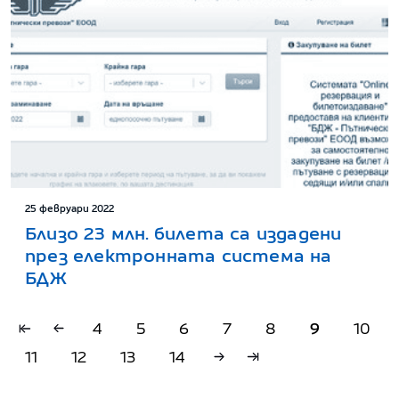
25 февруари 2022
Близо 23 млн. билета са издадени
през електронната система на
БДЖ
4
5
6
7
8
9
10
11
12
13
14