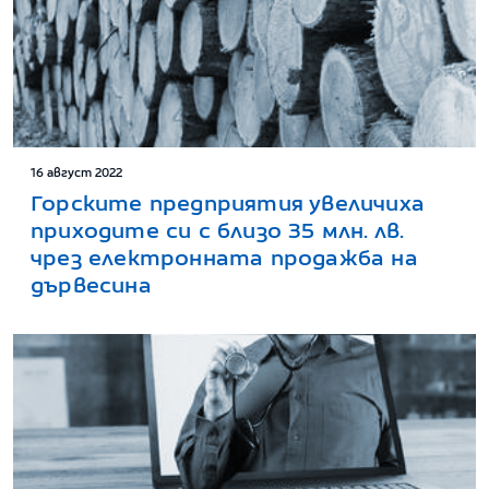
16 август 2022
Горските предприятия увеличиха
приходите си с близо 35 млн. лв.
чрез електронната продажба на
дървесина