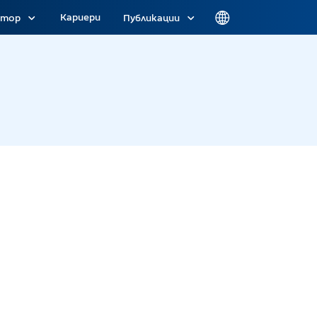
Кариери
атор
Публикации