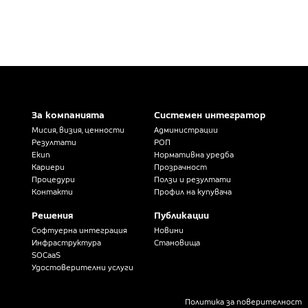
За компанията
Системен интегратор
Мисия, визия, ценности
Администрации
Резултати
РОП
Екип
Нормативна уредба
Кариери
Прозрачност
Процедури
Ползи и резултати
Контакти
Профил на купувача
Решения
Публикации
Софтуерна интеграция
Новини
Инфраструктура
Становища
SOCaaS
Удостоверителни услуги
Политика за поверителност