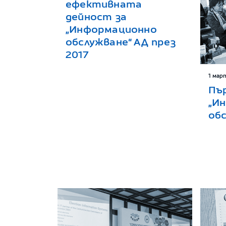
ефективната
дейност за
„Информационно
обслужване“ АД през
2017
1 мар
Пъ
„И
об