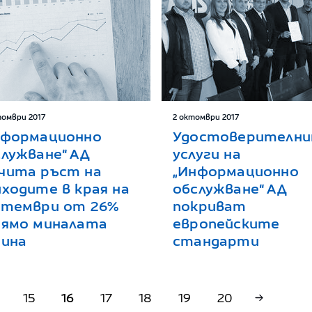
томври 2017
2 октомври 2017
нформационно
Удостоверителн
служване“ АД
услуги на
чита ръст на
„Информационно
ходите в края на
обслужване“ АД
птември от 26%
покриват
рямо миналата
европейските
дина
стандарти
15
16
17
18
19
20