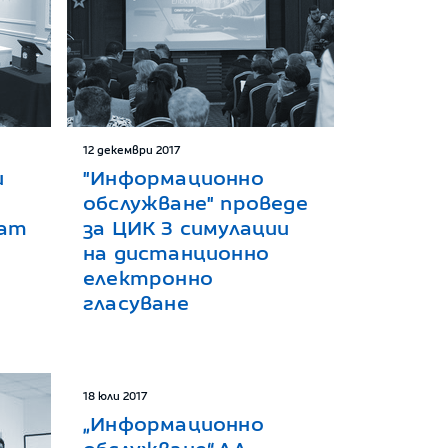
12 декември 2017
и
"Информационно
обслужване" проведе
ват
за ЦИК 3 симулации
на дистанционно
електронно
гласуване
18 юли 2017
„Информационно