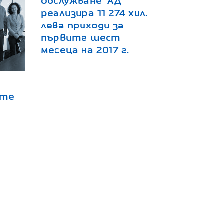
обслужване“ АД
реализира 11 274 хил.
лева приходи за
първите шест
месеца на 2017 г.
ите