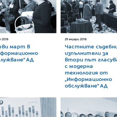
т 2018
29 януари 2018
рви март в
Частните съдебн
нформационно
изпълнители за
служване“ АД
втори път гласу
с модерна
технология от
„Информационно
обслужване“ АД