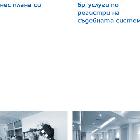
нес плана си
бр. услуги по
регистри на
съдебната систе