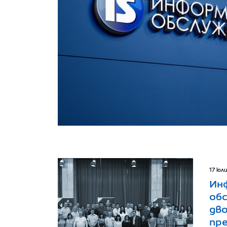
17 юли
Ин
об
дв
пр