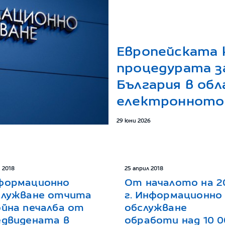
Европейската 
процедурата з
България в об
електронното 
29 юни 2026
 2018
25 април 2018
формационно
От началото на 2
служване отчита
г. Информационно
ойна печалба от
обслужване
едвидената в
обработи над 10 