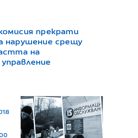
комисия прекрати
а нарушение срещу
ластта на
управление
018
000