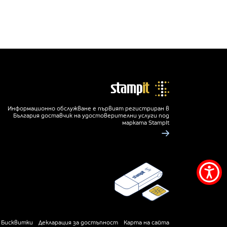
Информационно обслужване е първият регистриран в
България доставчик на удостоверителни услуги под
марката StampIt
Мен
за
дос
Бисквитки
Декларация за достъпност
Карта на сайта