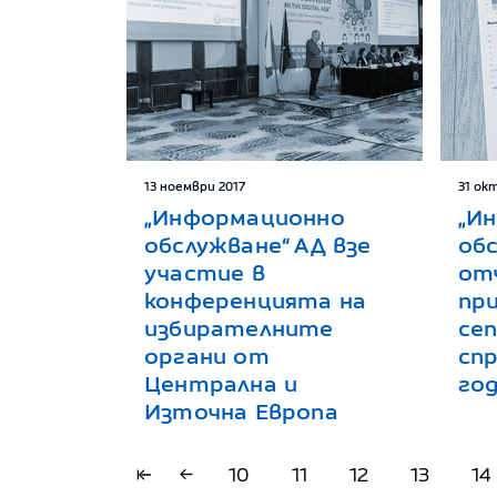
13 ноември 2017
31 ок
„Информационно
„И
обслужване“ АД взе
об
участие в
от
конференцията на
при
избирателните
се
органи от
сп
Централна и
го
Източна Европа
10
11
12
13
14