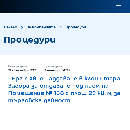
site.title
Процедури
Начало
За компанията
Процедури
Процедури
Начална дата
Крайна дата
21 октомври 2024
1 ноември 2024
Търг с явно наддаване в клон Стара
Загора за отдаване под наем на
Помещение № 138 с площ 29 кв. м, за
търговска дейност