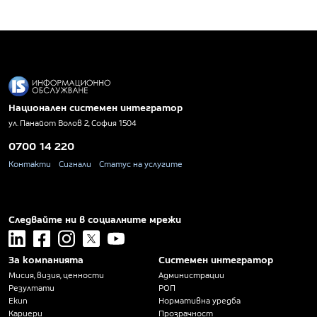
Национален системен интегратор
ул. Панайот Волов 2, София 1504
0700 14 220
Контакти
Сигнали
Статус на услугите
Следвайте ни в социалните мрежи
linkedin
facebook
instagram
x
youtube
За компанията
Системен интегратор
Мисия, визия, ценности
Администрации
Резултати
РОП
Екип
Нормативна уредба
Кариери
Прозрачност