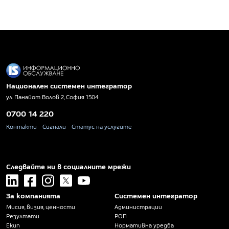
Национален системен интегратор
ул. Панайот Волов 2, София 1504
0700 14 220
Контакти
Сигнали
Статус на услугите
Следвайте ни в социалните мрежи
linkedin
facebook
instagram
x
youtube
За компанията
Системен интегратор
Мисия, визия, ценности
Администрации
Резултати
РОП
Екип
Нормативна уредба