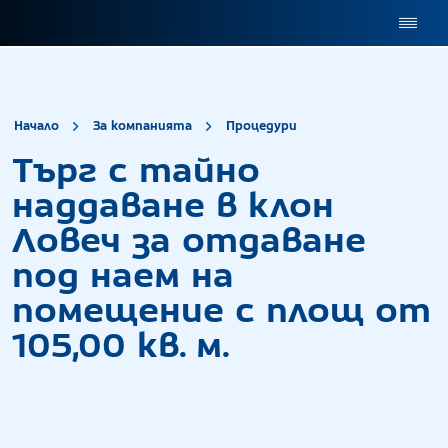
site.title
Търг с тайно на
Начало
За компанията
Процедури
Търг с тайно
наддаване в клон
Ловеч за отдаване
под наем на
помещение с площ от
105,00 кв. м.