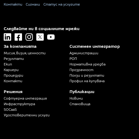
Контакти
Сигнали
Статус на услугите
Следвайте ни в социалните мрежи
linkedin
facebook
instagram
x
youtube
За компанията
Системен интегратор
Мисия, визия, ценности
Администрации
Резултати
РОП
Екип
Нормативна уредба
Кариери
Прозрачност
Процедури
Ползи и резултати
Контакти
Профил на купувача
Решения
Публикации
Софтуерна интеграция
Новини
Инфраструктура
Становища
SOCaaS
Удостоверителни услуги