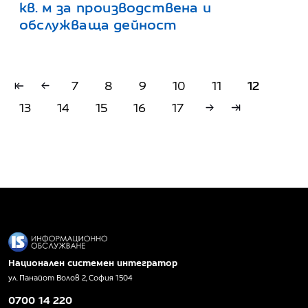
кв. м за производствена и
обслужваща дейност
7
8
9
10
11
12
13
14
15
16
17
Национален системен интегратор
ул. Панайот Волов 2, София 1504
0700 14 220