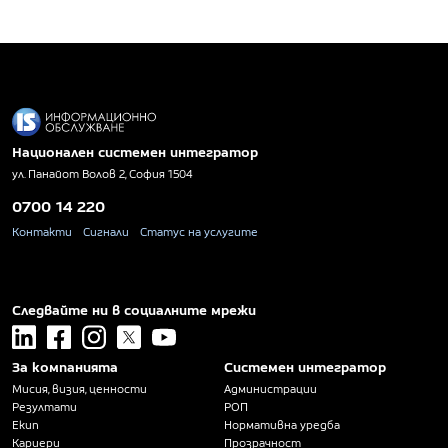
Национален системен интегратор
ул. Панайот Волов 2, София 1504
0700 14 220
Контакти
Сигнали
Статус на услугите
Следвайте ни в социалните мрежи
linkedin
facebook
instagram
x
youtube
За компанията
Системен интегратор
Мисия, визия, ценности
Администрации
Резултати
РОП
Екип
Нормативна уредба
Кариери
Прозрачност