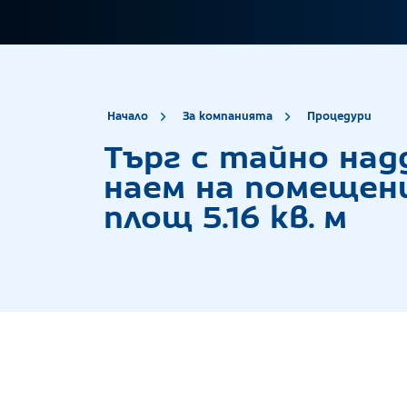
site.title
Тър
Начало
За компанията
Процедури
Търг с тайно над
наем на помещение
площ 5.16 кв. м