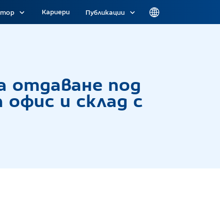
Кариери
атор
Публикации
 под наем на помещение № 5 с площ 32 кв. м за 
за отдаване под
 офис и склад с