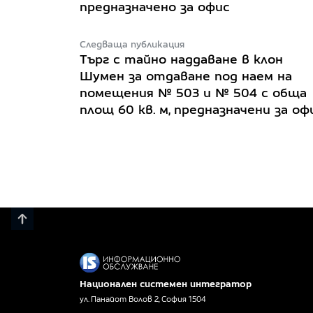
предназначено за офис
Следваща публикация
Търг с тайно наддаване в клон
Шумен за отдаване под наем на
помещения № 503 и № 504 с обща
площ 60 кв. м, предназначени за оф
Национален системен интегратор
ул. Панайот Волов 2, София 1504