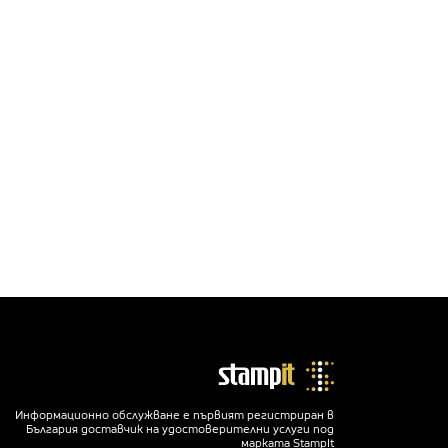
Информационно обслужване е първият регистриран в
България доставчик на удостоверителни услуги под
марката StampIt