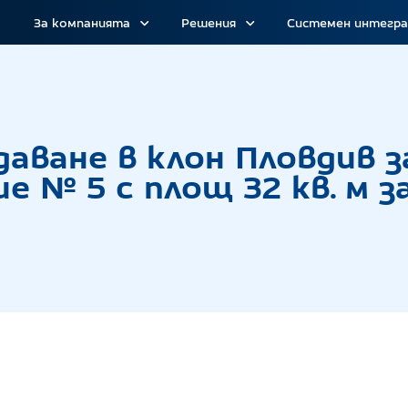
За компанията
Решения
Системен интегр
г с тайно наддаване в клон Пловдив за отдаване
даване в клон Пловдив 
 № 5 с площ 32 кв. м за