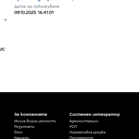
Дата на публикуване
09.10.2025 16:41:01
ис
За компанията
Системен интегратор
Мисия, визия, ценности
Администрации
Резултати
РОП
Екип
Нормативна уредба
Кариери
Прозрачност