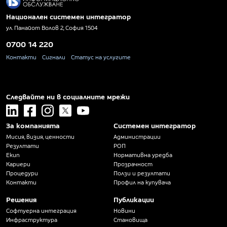
Национален системен интегратор
ул. Панайот Волов 2, София 1504
0700 14 220
Контакти
Сигнали
Статус на услугите
Следвайте ни в социалните мрежи
linkedin
facebook
instagram
x
youtube
За компанията
Системен интегратор
Мисия, визия, ценности
Администрации
Резултати
РОП
Екип
Нормативна уредба
Кариери
Прозрачност
Процедури
Ползи и резултати
Контакти
Профил на купувача
Решения
Публикации
Софтуерна интеграция
Новини
Инфраструктура
Становища