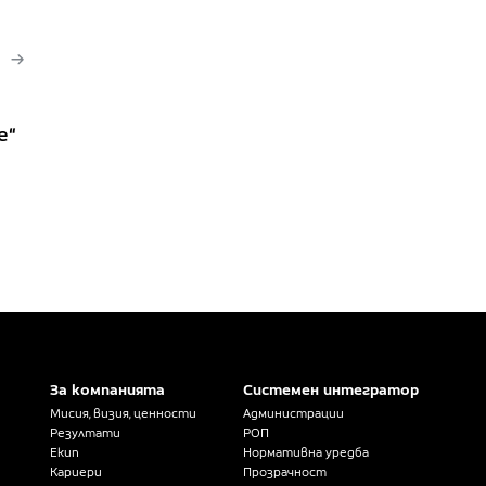
е“
За компанията
Системен интегратор
Мисия, визия, ценности
Администрации
Резултати
РОП
Екип
Нормативна уредба
Кариери
Прозрачност