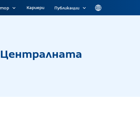
Кариери
атор
Публикации
та избирателна комисия
о Централната