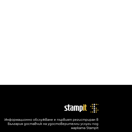
Информационно обслужване е първият регистриран в
България доставчик на удостоверителни услуги под
марката StampIt