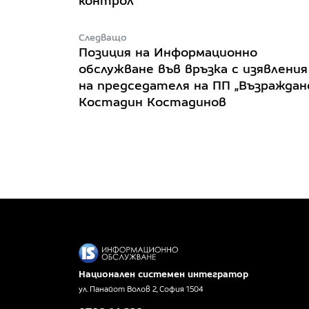
контрол
Следващо
Позиция на Информационно
обслужване във връзка с изявления
на председателя на ПП „Възраждан
Костадин Костадинов
Национален системен интегратор
ул. Панайот Волов 2, София 1504