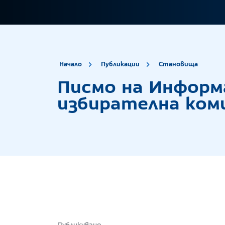
site.title
Писм
Начало
Публикации
Становища
Писмо на Информ
избирателна ком
Публикувано