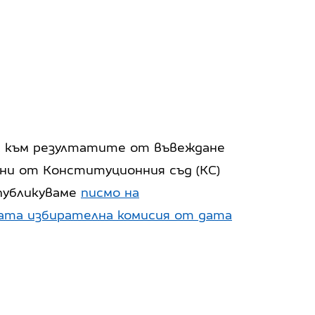
с към резултатите от въвеждане
ни от Конституционния съд (КС)
публикуваме
писмо на
ата избирателна комисия от дата