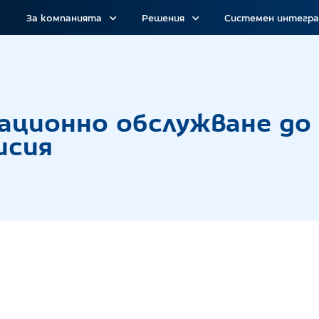
За компанията
Решения
Системен интегр
о на Информационно обслужване до Централна
ационно обслужване д
исия