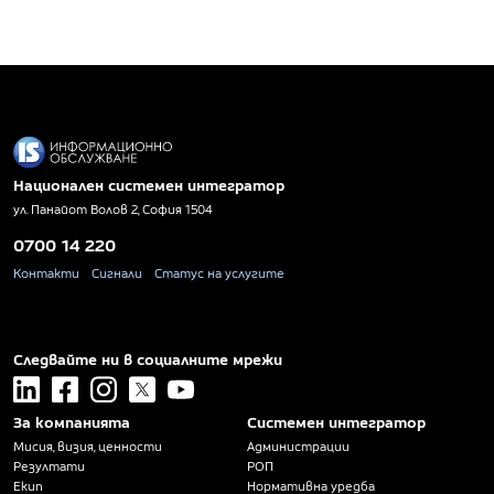
Национален системен интегратор
ул. Панайот Волов 2, София 1504
0700 14 220
Контакти
Сигнали
Статус на услугите
Следвайте ни в социалните мрежи
linkedin
facebook
instagram
x
youtube
За компанията
Системен интегратор
Мисия, визия, ценности
Администрации
Резултати
РОП
Екип
Нормативна уредба