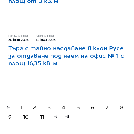
площ от 3 кв. м
Начална дата
Крайна дата
30 юни 2026
14 юли 2026
Търг с тайно наддаване в клон Русе
за отдаване под наем на офис № 1 с
площ 16,35 кв. м
1
2
3
4
5
6
7
8
9
10
11