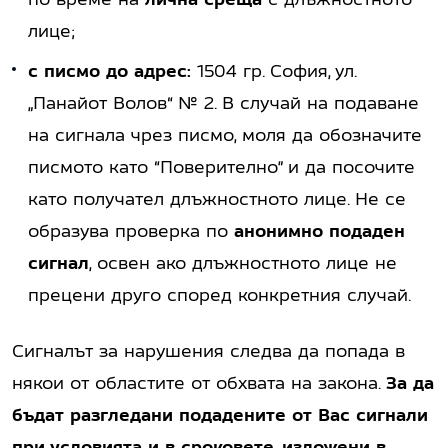
лице;
с писмо до адрес:
1504 гр. София, ул.
„Панайот Волов“ № 2. В случай на подаване
на сигнала чрез писмо, моля да обозначите
писмото като “Поверително” и да посочите
като получател длъжностното лице. Не се
образува проверка по
анонимно подаден
сигнал
, освен ако длъжностното лице не
прецени друго според конкретния случай.
Сигналът за нарушения следва да попада в
някои от областите от обхвата на закона.
За да
бъдат разгледани подадените от Вас сигнали
при условията и в сроковете, изложени в