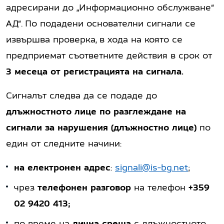
адресирани до „Информационно обслужване“
АД“. По подадени основателни сигнали се
извършва проверка, в хода на която се
предприемат съответните действия в срок от
3 месеца от регистрацията на сигнала.
Сигналът следва да се подаде до
длъжностното лице по разглеждане на
сигнали за нарушения (длъжностно лице)
по
един от следните начини:
на електронен адрес
:
signali@is-bg.net
;
чрез
телефонен разговор
на телефон
+359
02 9420 413;
по време на
лична среща
с длъжностното