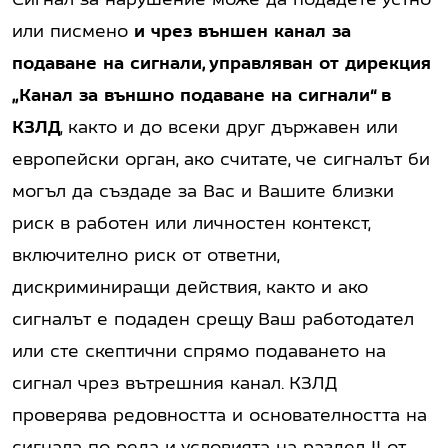
или писмено
и чрез външен канал за
подаване на сигнали, управляван от дирекция
„Канал за външно подаване на сигнали“ в
КЗЛД
, както и до всеки друг държавен или
европейски орган, ако считате, че сигналът би
могъл да създаде за Вас и Вашите близки
риск в работен или личностен контекст,
включително риск от ответни,
дискриминиращи действия, както и ако
сигналът е подаден срещу Ваш работодател
или сте скептични спрямо подаването на
сигнал чрез вътрешния канал. КЗЛД
проверява редовността и основателността на
сигнала по реда и условията на раздел II от