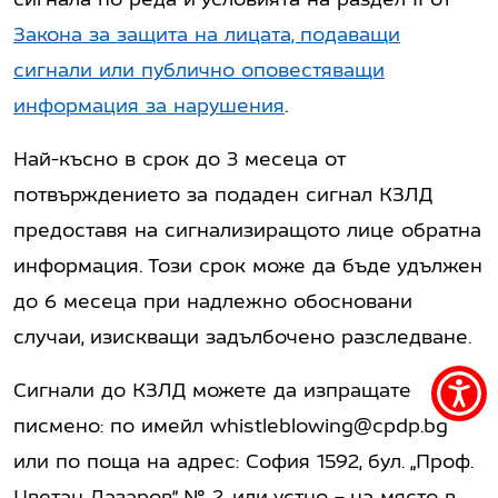
Закона за защита на лицата, подаващи
сигнали или публично оповестяващи
информация за нарушения
.
Най-късно в срок до 3 месеца от
потвърждението за подаден сигнал КЗЛД
предоставя на сигнализиращото лице обратна
информация. Този срок може да бъде удължен
до 6 месеца при надлежно обосновани
случаи, изискващи задълбочено разследване.
Сигнали до КЗЛД можете да изпращате
Acce
писмено: по имейл
whistleblowing@cpdp.bg
men
или по поща на адрес: София 1592, бул. „Проф.
Цветан Лазаров” № 2, или устно – на място в