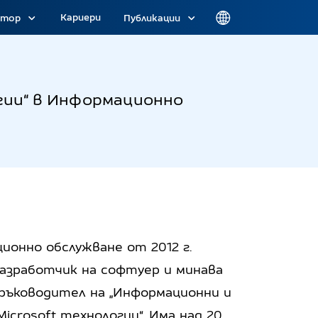
Кариери
атор
Публикации
гии“ в Информационно
ионно обслужване от 2012 г.
азработчик на софтуер и минава
 ръководител на „Информационни и
icrosoft технологии“. Има над 20