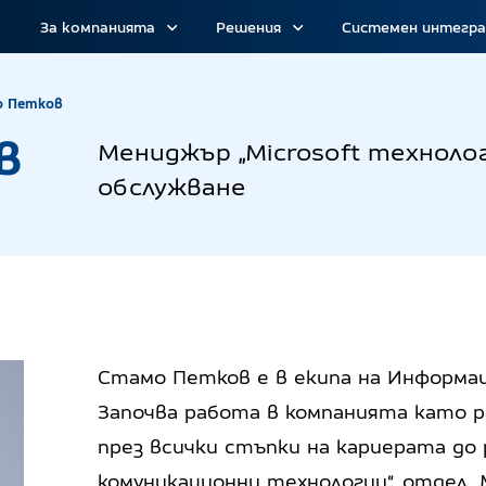
За компанията
Решения
Системен интегр
Стамо Петков
о Петков
в
Мениджър „Microsoft техноло
обслужване
Стамо Петков е в екипа на Информац
Започва работа в компанията като р
през всички стъпки на кариерата до
комуникационни технологии“, отдел „M