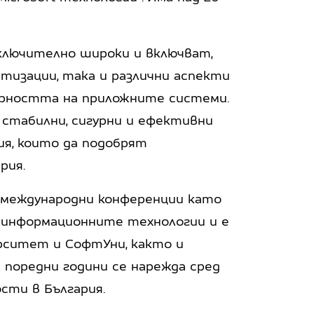
ключително широки и включват,
тизации, така и различни аспекти
урността на приложните системи.
 стабилни, сигурни и ефективни
я, които да подобрят
рия.
 международни конференции като
с информационните технологии и е
рситет и СофтУни, както и
 поредни години се нарежда сред
сти в България.