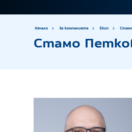
site.title
Начало
За компанията
Екип
Стам
Стамо Петко