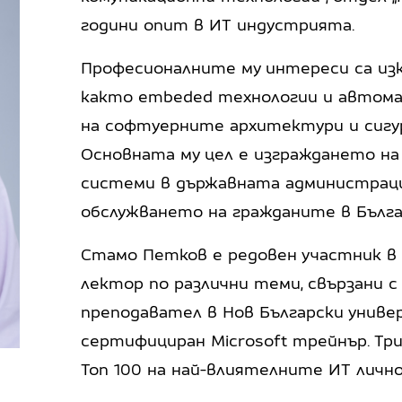
години опит в ИТ индустрията.
Професионалните му интереси са из
както embeded технологии и автома
на софтуерните архитектури и сиг
Основната му цел е изграждането на
системи в държавната администраци
обслужването на гражданите в Бълга
Стамо Петков е редовен участник в
лектор по различни теми, свързани 
преподавател в Нов Български униве
сертифициран Microsoft трейнър. Три
Топ 100 на най-влиятелните ИТ лично