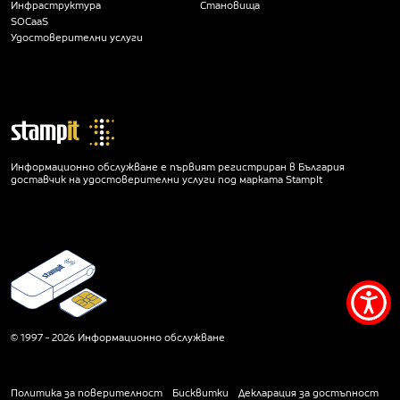
Инфраструктура
Становища
SOCaaS
Удостоверителни услуги
Информационно обслужване е първият регистриран в България
доставчик на удостоверителни услуги под марката StampIt
Мен
за
© 1997 - 2026 Информационно обслужване
дос
Политика за поверителност
Бисквитки
Декларация за достъпност