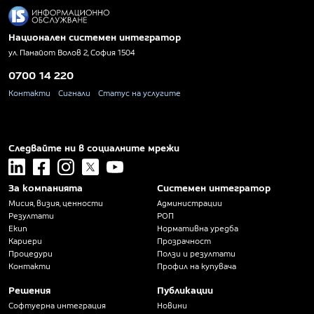
Национален системен интегратор
ул. Панайот Волов 2, София 1504
0700 14 220
Контакти
Сигнали
Статус на услугите
Следвайте ни в социалните мрежи
linkedin
facebook
instagram
x
youtube
За компанията
Системен интегратор
Мисия, визия, ценности
Администрации
Резултати
РОП
Екип
Нормативна уредба
Кариери
Прозрачност
Процедури
Ползи и резултати
Контакти
Профил на купувача
Решения
Публикации
Софтуерна интеграция
Новини