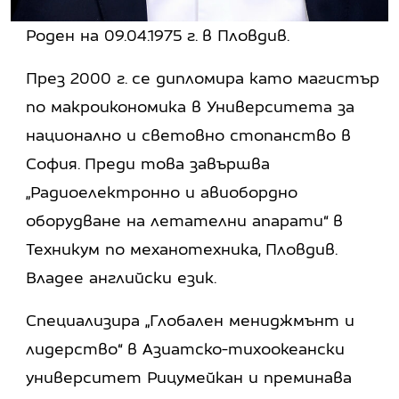
Роден на 09.04.1975 г. в Пловдив.
През 2000 г. се дипломира като магистър
по макроикономика в Университета за
национално и световно стопанство в
София. Преди това завършва
„Радиоелектронно и авиобордно
оборудване на летателни апарати“ в
Техникум по механотехника, Пловдив.
Владее английски език.
Специализира „Глобален мениджмънт и
лидерство“ в Азиатско-тихоокеански
университет Рицумейкан и преминава