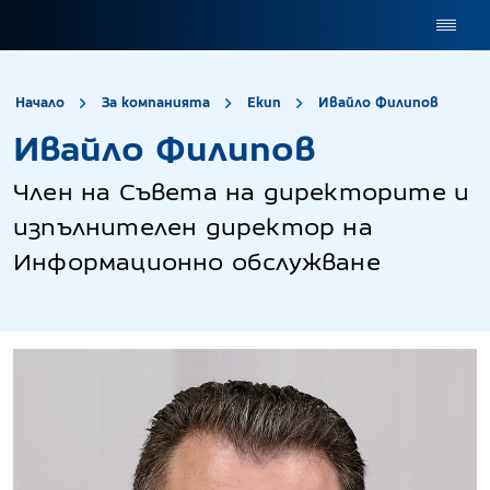
site.title
Ивай
Начало
За компанията
Екип
Ивайло Филипов
Ивайло Филипов
Член на Съвета на директорите и
изпълнителен директор на
Информационно обслужване