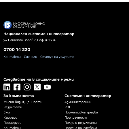
Национален системен интегратор
ул. Панайот Волов 2, София 1504
0700 14 220
Контакти
Сигнали
Статус на услугите
Следвайте ни в социалните мрежи
linkedin
facebook
instagram
x
youtube
За компанията
Системен интегратор
Мисия, визия, ценности
Администрации
Резултати
РОП
Екип
Нормативна уредба
Кариери
Прозрачност
Процедури
Ползи и резултати
Контакти
Профил на купувача