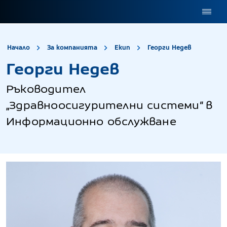
site.title
Георги
Начало
За компанията
Екип
Георги Недев
Георги Недев
Ръководител
„Здравноосигурителни системи“ в
Информационно обслужване