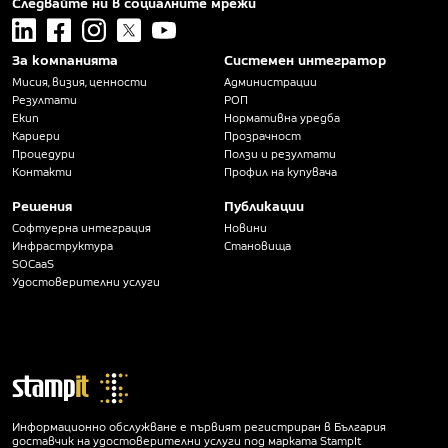
Следвайте ни в социалните мрежи
linkedin
facebook
instagram
x
youtube
За компанията
Системен интегратор
Мисия, визия, ценности
Администрации
Резултати
РОП
Екип
Нормативна уредба
Кариери
Прозрачност
Процедури
Ползи и резултати
Контакти
Профил на купувача
Решения
Публикации
Софтуерна интеграция
Новини
Инфраструктура
Становища
SOCaaS
Удостоверителни услуги
Информационно обслужване е първият регистриран в България
доставчик на удостоверителни услуги под марката StampIt