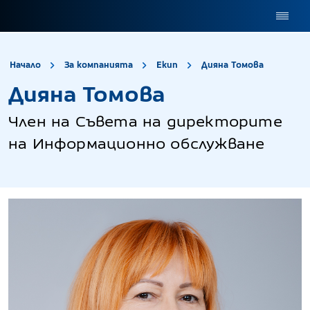
site.title
Дияна 
Начало
За компанията
Екип
Дияна Томова
Дияна Томова
Член на Съвета на директорите
на Информационно обслужване