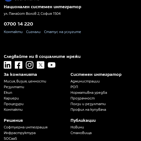
Национален системен интегратор
ул. Панайот Волов 2, София 1504
0700 14 220
Контакти
Сигнали
Статус на услугите
Следвайте ни в социалните мрежи
linkedin
facebook
instagram
x
youtube
За компанията
Системен интегратор
Мисия, визия, ценности
Администрации
Резултати
РОП
Екип
Нормативна уредба
Кариери
Прозрачност
Процедури
Ползи и резултати
Контакти
Профил на купувача
Решения
Публикации
Софтуерна интеграция
Новини
Инфраструктура
Становища
SOCaaS