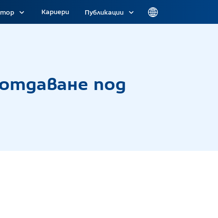
Кариери
атор
Публикации
 под наем на Офис № 501 с площ 40 кв.м
 отдаване под