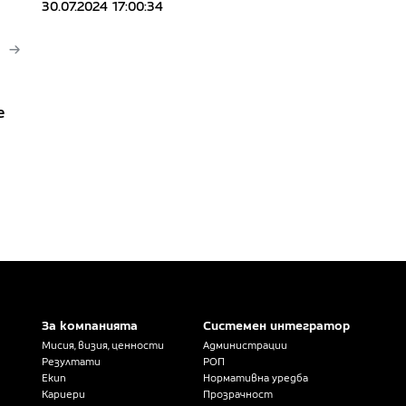
30.07.2024 17:00:34
е
За компанията
Системен интегратор
Мисия, визия, ценности
Администрации
Резултати
РОП
Екип
Нормативна уредба
Кариери
Прозрачност