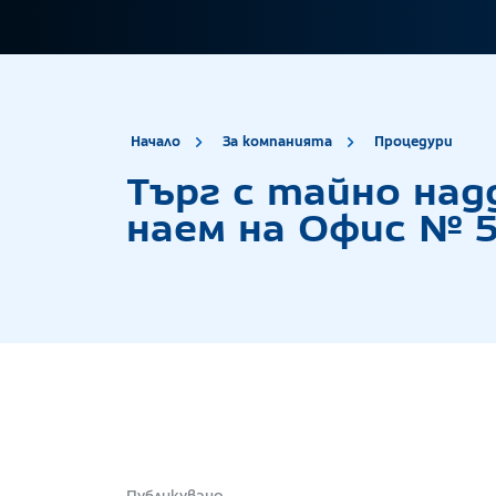
site.title
Тър
Начало
За компанията
Процедури
Търг с тайно над
наем на Офис № 5
Публикувано