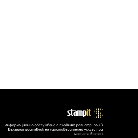
Информационно обслужване е първият регистриран в
България доставчик на удостоверителни услуги под
марката StampIt