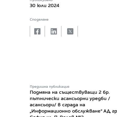
30 юли 2024
Споделяне
facebook
linkedin
X
Предишна публикация
Подмяна на съществуващи 2 бр.
пътнически асансьорни уредби /
асансьори/ в сграда на
„Информационно обслужване“ АД, гр