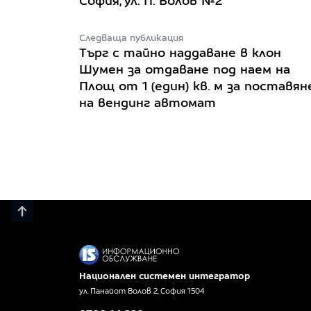
София, ул. П. Волов №2
Следваща публикация
Търг с тайно наддаване в клон
Шумен за отдаване под наем на
Площ от 1 (един) кв. м за поставян
на вендинг автомат
Национален системен интегратор
ул. Панайот Волов 2, София 1504