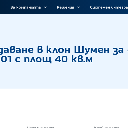
За компанията
Решения
Системен интегр
г с тайно наддаване в клон Шумен за отдаване
даване в клон Шумен за
01 с площ 40 кв.м
Начална дата
Крайна дата