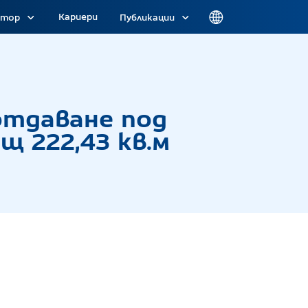
Кариери
атор
Публикации
под наем на Обект 5 - Помещение № 116 с площ 
 отдаване под
щ 222,43 кв.м