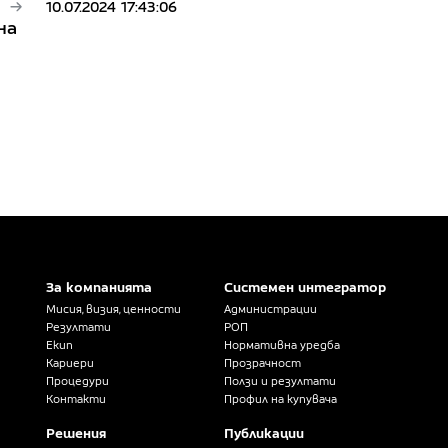
10.07.2024 17:43:06
на
За компанията
Системен интегратор
Мисия, визия, ценности
Администрации
Резултати
РОП
Екип
Нормативна уредба
Кариери
Прозрачност
Процедури
Ползи и резултати
Контакти
Профил на купувача
Решения
Публикации