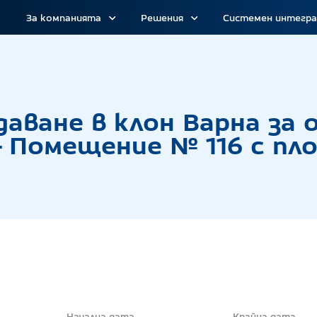
За компанията
Решения
Системен интегр
г с тайно наддаване в клон Варна за отдаване 
даване в клон Варна за
- Помещение № 116 с пло
Начална дата
Крайна дата