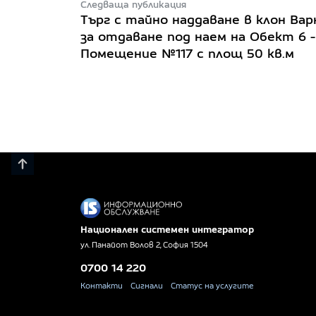
Следваща публикация
Търг с тайно наддаване в клон Вар
за отдаване под наем на Обект 6 -
Помещение №117 с площ 50 кв.м
Национален системен интегратор
ул. Панайот Волов 2, София 1504
0700 14 220
Контакти
Сигнали
Статус на услугите