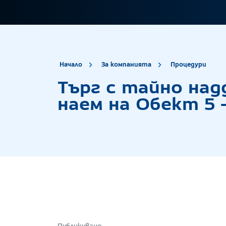
site.title
Тър
Начало
За компанията
Процедури
Търг с тайно над
наем на Обект 5 
Публикувано