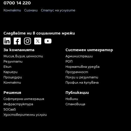
0700 14 220
Контакти
Сигнали
Статус на услугите
Следвайте ни в социалните мрежи
linkedin
facebook
instagram
x
youtube
За компанията
Системен интегратор
Мисия, визия, ценности
Администрации
Резултати
РОП
Екип
Нормативна уредба
Кариери
Прозрачност
Процедури
Ползи и резултати
Контакти
Профил на купувача
Решения
Публикации
Софтуерна интеграция
Новини
Инфраструктура
Становища
SOCaaS
Удостоверителни услуги