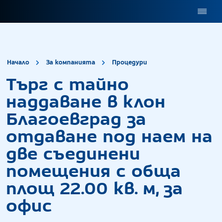
site.title
Търг с тайно на
Начало
За компанията
Процедури
Търг с тайно
наддаване в клон
Благоевград за
отдаване под наем на
две съединени
помещения с обща
площ 22.00 кв. м, за
офис