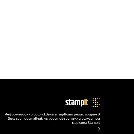
Информационно обслужване е първият регистриран в
България доставчик на удостоверителни услуги под
марката StampIt