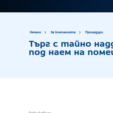
site.title
Тър
Начало
За компанията
Процедури
Търг с тайно над
под наем на помещ
Публикувано