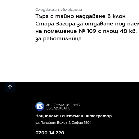
Следваща публикация
Търг с тайно наддаване в клон
Стара Загора за отдаване под нае
на помещение № 109 с площ 48 кв.
за работилница
Национален системен интегратор
ул. Панайот Волов 2, София 1504
0700 14 220