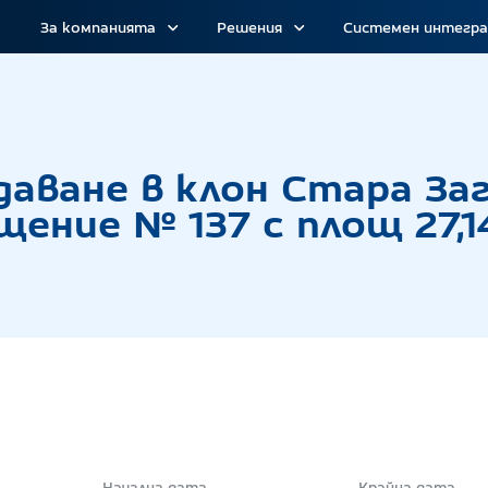
За компанията
Решения
Системен интегр
г с тайно наддаване в клон Стара Загора за отд
даване в клон Стара За
ение № 137 с площ 27,14
Начална дата
Крайна дата