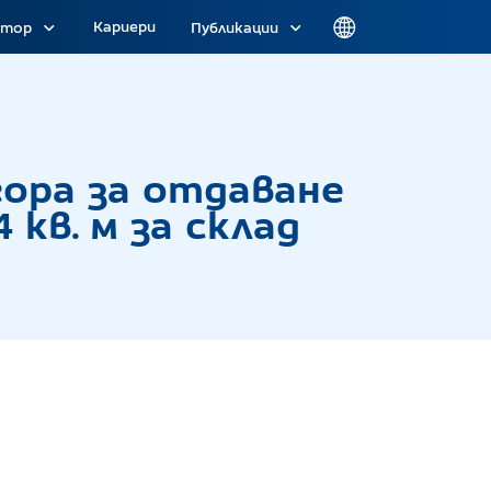
Кариери
атор
Публикации
аване под наем на помещение № 137 с площ 27,1
гора за отдаване
 кв. м за склад