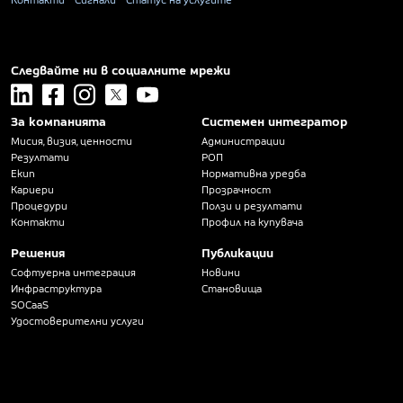
Контакти
Сигнали
Статус на услугите
Следвайте ни в социалните мрежи
linkedin
facebook
instagram
x
youtube
За компанията
Системен интегратор
Мисия, визия, ценности
Администрации
Резултати
РОП
Екип
Нормативна уредба
Кариери
Прозрачност
Процедури
Ползи и резултати
Контакти
Профил на купувача
Решения
Публикации
Софтуерна интеграция
Новини
Инфраструктура
Становища
SOCaaS
Удостоверителни услуги