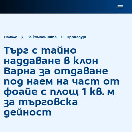
site.title
Търг с тайно н
Начало
За компанията
Процедури
Търг с тайно
наддаване в клон
Варна за отдаване
под наем на част от
фоайе с площ 1 кв. м
за търговска
дейност