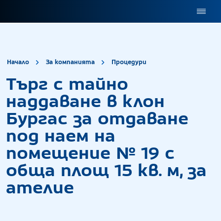
site.title
Търг с тайно на
Начало
За компанията
Процедури
Търг с тайно
наддаване в клон
Бургас за отдаване
под наем на
помещение № 19 с
обща площ 15 кв. м, за
ателие