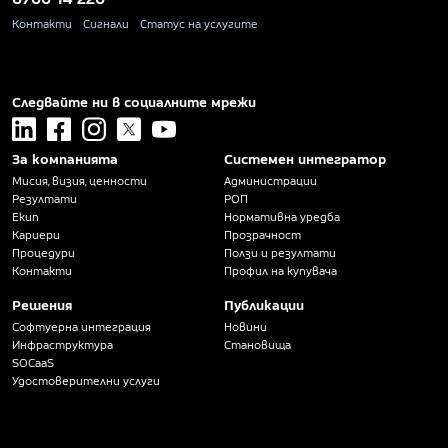
Контакти
Сигнали
Статус на услугите
Следвайте ни в социалните мрежи
linkedin
facebook
instagram
x
youtube
За компанията
Системен интегратор
Мисия, визия, ценности
Администрации
Резултати
РОП
Екип
Нормативна уредба
Кариери
Прозрачност
Процедури
Ползи и резултати
Контакти
Профил на купувача
Решения
Публикации
Софтуерна интеграция
Новини
Инфраструктура
Становища
SOCaaS
Удостоверителни услуги